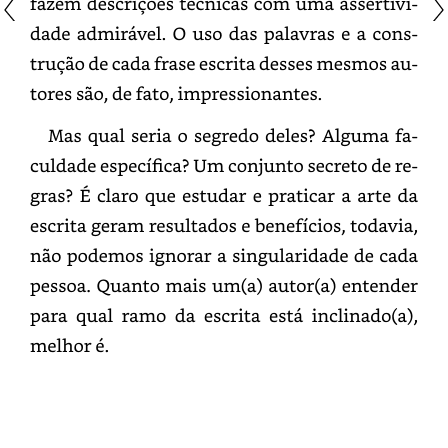
admirável.
O
uso
das
palavras
e
a
construção
de
cada
frase
escrita
desses
mesmos
autores
são,
de
fato,
impressionantes.
Mas
qual
seria
o
segredo
deles?
Alguma
faculdade
específica?
Um
conjunto
secreto
de
regras?
É
claro
que
estudar
e
praticar
a
arte
da
escrita
geram
resultados
e
benefícios,
todavia,
não
podemos
ignorar
a
singularidade
de
cada
pessoa.
Quanto
mais
um(
a)
autor(
a)
entender
para
qual
ramo
da
escrita
está
inclinado(
a),
melhor
é.