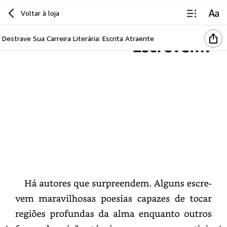
Como
Minhas
Mãos
Voltar à loja
Destrave Sua Carreira Literária: Escrita Atraente
Escrevem?
Há
autores
que
surpreendem.
Alguns
escrevem
maravilhosas
poesias
capazes
de
tocar
regiões
profundas
da
alma
enquanto
outros
fazem
descrições
técnicas
com
uma
assertividade