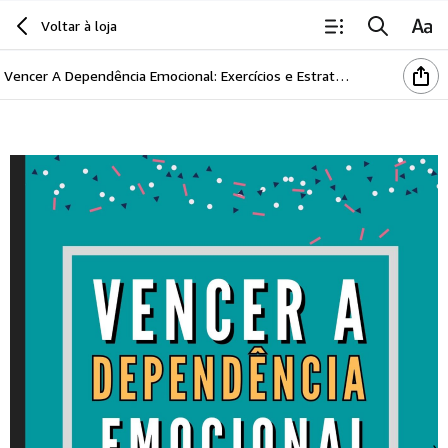
Voltar à loja
Vencer A Dependência Emocional: Exercícios e Estratégias Para Superar a Armadilha E se Reconstruir.