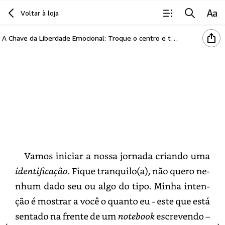
O
Centro
Voltar à loja
A Chave da Liberdade Emocional: Troque o centro e tudo transforme
Vamos
iniciar
a
nossa
jornada
criando
uma
identificação.
Fique
tranquilo(
a),
não
quero
nenhum
dado
seu
ou
algo
do
tipo.
Minha
intenção
é
mostrar
a
você
o
quanto
eu
-
este
que
está
sentado
na
frente
de
um
notebook
escrevendo
–