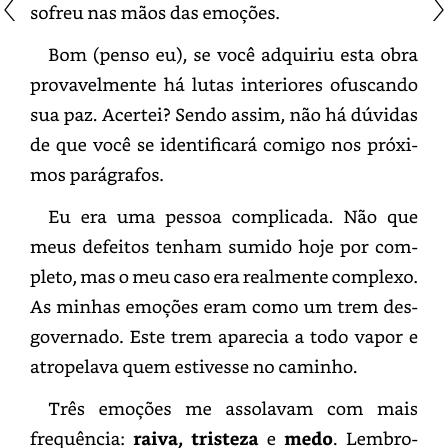
sofreu
nas
mãos
das
emoções.
Bom
(penso
eu),
se
você
adquiriu
esta
obra
provavelmente
há
lutas
interiores
ofuscando
sua
paz.
Acertei?
Sendo
assim,
não
há
dúvidas
de
que
você
se
identificará
comigo
nos
próximos
parágrafos.
Eu
era
uma
pessoa
complicada.
Não
que
meus
defeitos
tenham
sumido
hoje
por
completo,
mas
o
meu
caso
era
realmente
complexo.
As
minhas
emoções
eram
como
um
trem
desgovernad
Este
trem
aparecia
a
todo
vapor
e
atropelava
quem
estivesse
no
caminho.
Três
emoções
me
assolavam
com
mais
frequência:
raiva,
tristeza
e
medo.
Lembro-