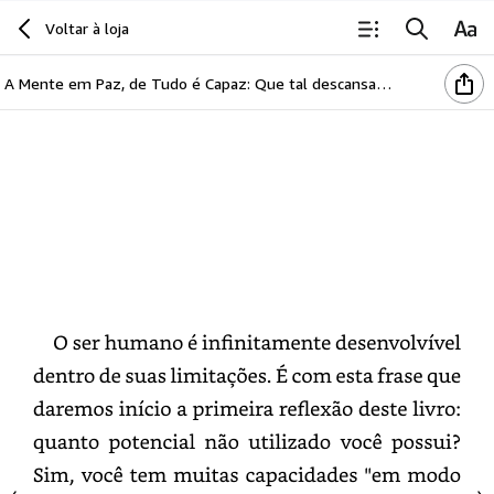
Introdução
Voltar à loja
A Mente em Paz, de Tudo é Capaz: Que tal descansar na tempestade?
O
ser
humano
é
infinitamente
desenvolvível
dentro
de
suas
limitações.
É
com
esta
frase
que
daremos
início
a
primeira
reflexão
deste
livro:
quanto
potencial
não
utilizado
você
possui?
Sim,
você
tem
muitas
capacidades
"em
modo