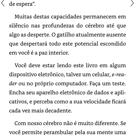
de
espera”.
Muitas
destas
capacidades
permanecem
em
silêncio
nas
profundezas
do
cérebro
até
que
algo
as
desperte.
O
gatilho
atualmente
ausente
que
despertará
todo
este
potencial
escondido
em
você
é
a
paz
interior.
Você
deve
estar
lendo
este
livro
em
algum
dispositivo
eletrônico,
talvez
um
celular,
e-
reader
ou
no
próprio
computador.
Faça
um
teste.
Encha
seu
aparelho
eletrônico
de
dados
e
aplicativos,
e
perceba
como
a
sua
velocidade
ficará
cada
vez
mais
decadente.
Com
nosso
cérebro
não
é
muito
diferente.
Se
você
permite
perambular
pela
sua
mente
uma