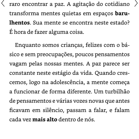
raro
encontrar
a
paz.
A
agitação
do
cotidiano
transforma
mentes
quietas
em
espaços
barulhentos.
Sua
mente
se
encontra
neste
estado?
É
hora
de
fazer
alguma
coisa.
Enquanto
somos
crianças,
felizes
com
o
básico
e
sem
preocupações,
poucos
pensamentos
vagam
pelas
nossas
mentes.
A
paz
parece
ser
constante
neste
estágio
da
vida.
Quando
crescemos,
logo
na
adolescência,
a
mente
começa
a
funcionar
de
forma
diferente.
Um
turbilhão
de
pensamentos
e
várias
vozes
novas
que
antes
ficavam
em
silêncio,
passam
a
falar,
e
falam
cada
vez
mais
alto
dentro
de
nós.