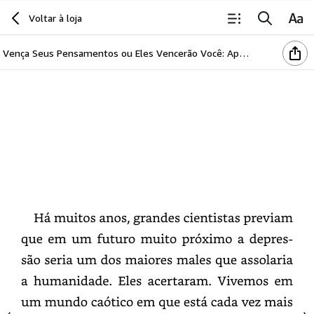
Introdução
Voltar à loja
Vença Seus Pensamentos ou Eles Vencerão Você: Aprenda como educar sua mente
Há
muitos
anos,
grandes
cientistas
previam
que
em
um
futuro
muito
próximo
a
depressão
seria
um
dos
maiores
males
que
assolaria
a
humanidade.
Eles
acertaram.
Vivemos
em
um
mundo
caótico
em
que
está
cada
vez
mais