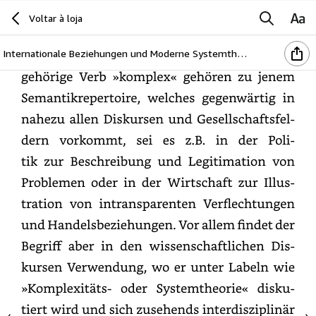
1
Einleitung
Voltar à loja
Der
Begriff
der
»Komplexität«
und
das
dazugehörige
Internationale Beziehungen und Moderne Systemtheorie. Soziale Phänomene im „Zeitalter der Komplexität“ (German Edition)
Verb
»komplex«
gehören
zu
jenem
Semantikrepertoire,
welches
gegenwärtig
in
nahezu
allen
Diskursen
und
Gesellschaftsfeldern
vorkommt,
sei
es
z.B.
in
der
Politik
zur
Beschreibung
und
Legitimation
von
Problemen
oder
in
der
Wirtschaft
zur
Illustration
von
intransparenten
Verflechtungen
und
Handelsbeziehungen.
Vor
allem
findet
der
Begriff
aber
in
den
wissenschaftlichen
Diskursen
Verwendung,
wo
er
unter
Labeln
wie
»Komplexitäts-
oder
Systemtheorie«
diskutiert
wird
und
sich
zusehends
interdisziplinär