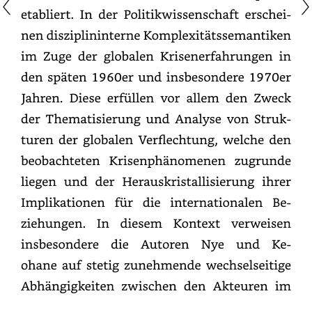
etabliert.
In
der
Politikwissenschaft
erscheinen
disziplininterne
Komplexitätssemantiken
im
Zuge
der
globalen
Krisenerfahrungen
in
den
späten
1960er
und
insbesondere
1970er
Jahren.
Diese
erfüllen
vor
allem
den
Zweck
der
Thematisierung
und
Analyse
von
Strukturen
der
globalen
Verflechtung,
welche
den
beobachteten
Krisenphänomenen
zugrunde
liegen
und
der
Herauskristallisierung
ihrer
Implikationen
für
die
internationalen
Beziehunge
In
diesem
Kontext
verweisen
insbesondere
die
Autoren
Nye
und
Keohane
auf
stetig
zunehmende
wechselseitige
Abhängigkeiten
zwischen
den
Akteuren
im