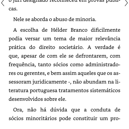
Nele
se
aborda
o
abuso
de
minoria.
A
escolha
de
Hélder
Branco
dificilmente
podia
versar
um
tema
de
maior
relevância
prática
do
direito
societário.
A
verdade
é
que,
apesar
de
com
ele
se
defrontarem,
com
frequência,
tanto
sócios
como
administradores
ou
gerentes,
e
bem
assim
aqueles
que
os
assessora
juridicamente
-,
não
abundam
na
literatura
portuguesa
tratamentos
sistemáticos
desenvolvidos
sobre
ele.
Ora,
não
há
dúvida
que
a
conduta
de
sócios
minoritários
pode
constituir
um
problema