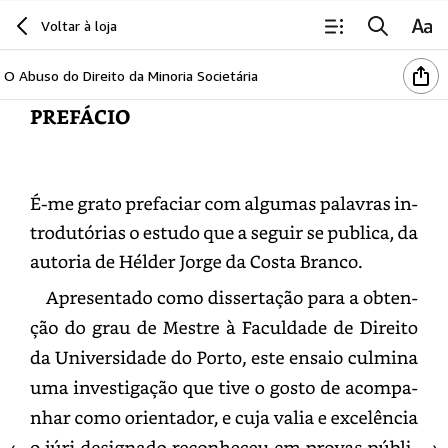
Voltar à loja
O Abuso do Direito da Minoria Societária
PREFÁCIO
É-
me
grato
prefaciar
com
algumas
palavras
introdutór
o
estudo
que
a
seguir
se
publica,
da
autoria
de
Hélder
Jorge
da
Costa
Branco.
Apresentado
como
dissertação
para
a
obtenção
do
grau
de
Mestre
à
Faculdade
de
Direito
da
Universidade
do
Porto,
este
ensaio
culmina
uma
investigação
que
tive
o
gosto
de
acompanhar
como
orientador,
e
cuja
valia
e
excelência
o
júri
designado
reconheceu
em
provas
públicas.